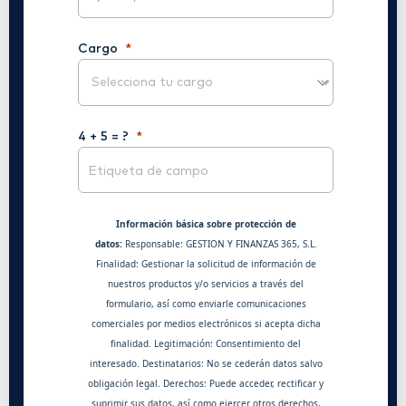
Cargo
4 + 5 = ?
Información básica sobre protección de
datos:
Responsable: GESTION Y FINANZAS 365, S.L.
Finalidad: Gestionar la solicitud de información de
nuestros productos y/o servicios a través del
formulario, así como enviarle comunicaciones
comerciales por medios electrónicos si acepta dicha
finalidad. Legitimación: Consentimiento del
interesado. Destinatarios: No se cederán datos salvo
obligación legal. Derechos: Puede acceder, rectificar y
suprimir sus datos, así como ejercer otros derechos,