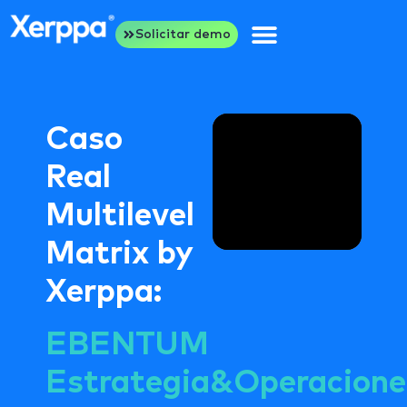
Solicitar demo
Caso
Real
Multilevel
Matrix by
Xerppa:
EBENTUM
Estrategia&Operacione