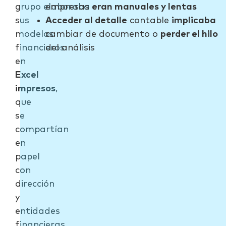
grupo elaboraba
empresas
eran manuales y lentas
sus
Acceder al detalle
contable
implicaba
modelos
cambiar de documento o
perder el hilo
financieros
del análisis
en
Excel
impresos
,
que
se
compartían
en
papel
con
dirección
y
entidades
financieras.