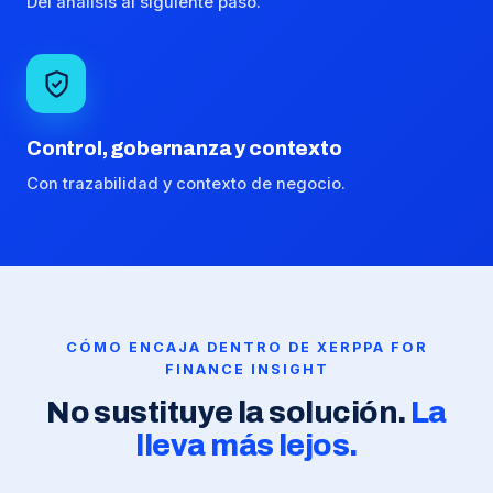
Del análisis al siguiente paso.
Control, gobernanza y contexto
Con trazabilidad y contexto de negocio.
CÓMO ENCAJA DENTRO DE XERPPA FOR
FINANCE INSIGHT
No sustituye la solución.
La
lleva más lejos.