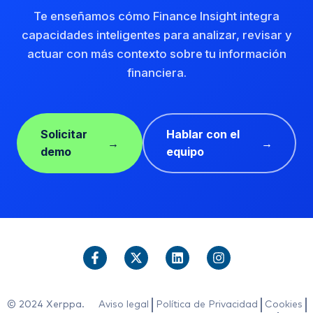
Te enseñamos cómo Finance Insight integra
capacidades inteligentes para analizar, revisar y
actuar con más contexto sobre tu información
financiera.
Solicitar
Hablar con el
demo
equipo
© 2024 Xerppa.
Aviso legal
Política de Privacidad
Cookies