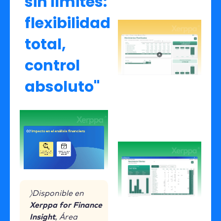
sin límites:
flexibilidad
Cu
de
total,
Re
An
control
15
Le
absoluto"
Ge
Ve
01
Le
〉Disponible en
Xerppa for Finance
Insight
, Área