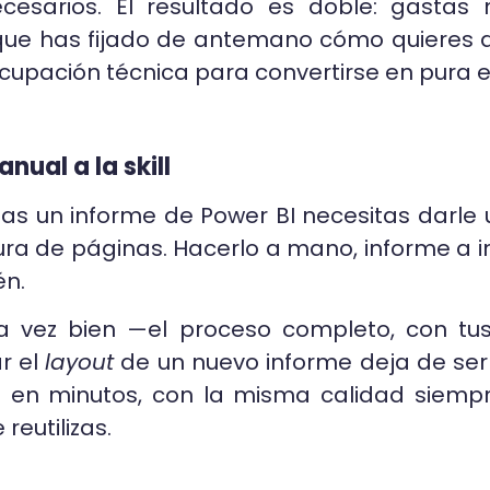
ecesarios. El resultado es doble: gasta
que has fijado de antemano cómo quieres qu
upación técnica para convertirse en pura ef
nual a la skill
s un informe de Power BI necesitas darle u
ura de páginas. Hacerlo a mano, informe a in
én.
na vez bien —el proceso completo, con tus
ar el
layout
de un nuevo informe deja de se
s en minutos, con la misma calidad siempr
reutilizas.