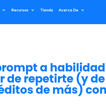
Recursos
Tienda
Acerca De
prompt a habilida
r de repetirte (y d
éditos de más) con 