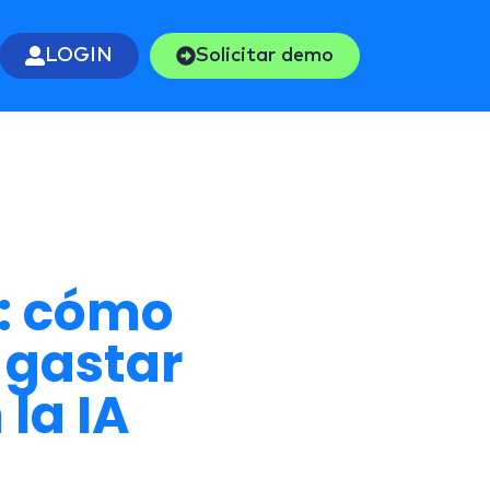
LOGIN
Solicitar demo
d: cómo
e gastar
la IA