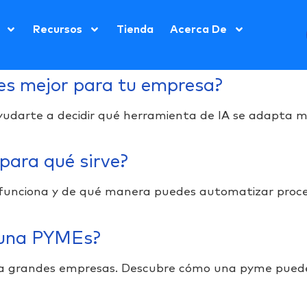
Recursos
Tienda
Acerca De
 es mejor para tu empresa?
arte a decidir qué herramienta de IA se adapta mejo
para qué sirve?
nciona y de qué manera puedes automatizar proceso
a una PYMEs?
para grandes empresas. Descubre cómo una pyme puede 