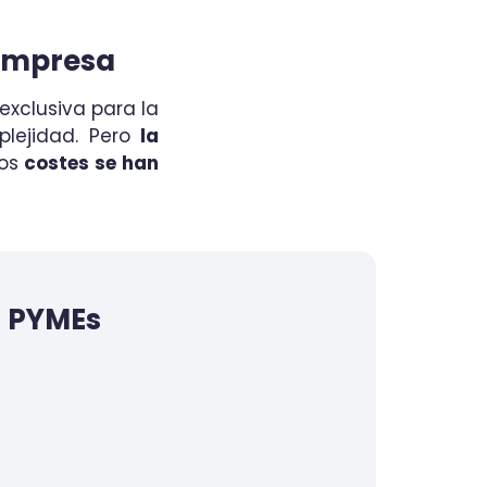
 empresa
xclusiva para la
plejidad. Pero
la
los
costes se han
a PYMEs