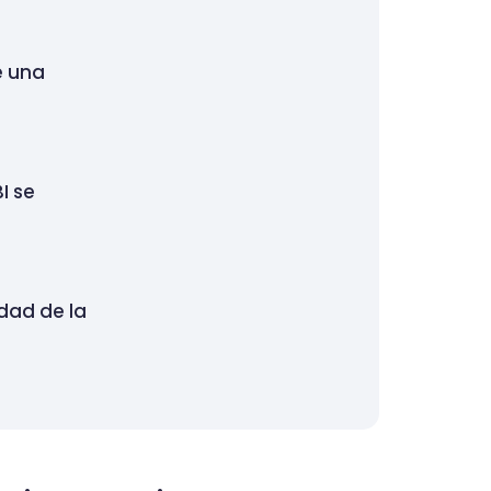
e una
I se
idad de la