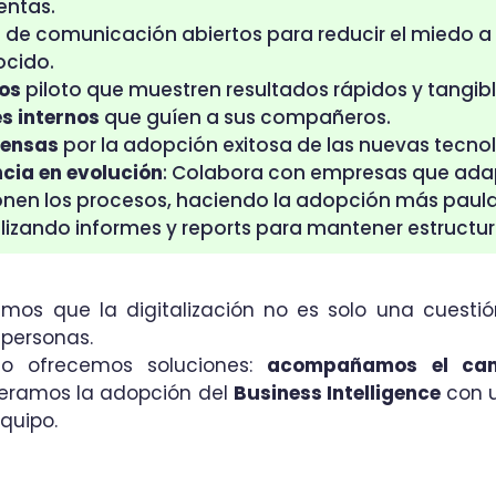
entas.
s
de comunicación abiertos para reducir el miedo a 
cido.
os
piloto que muestren resultados rápidos y tangibl
s internos
que guíen a sus compañeros.
ensas
por la adopción exitosa de las nuevas tecno
ncia en evolución
: Colabora con empresas que ada
onen los procesos, haciendo la adopción más paula
izando informes y reports para mantener estructura
emos que la digitalización no es solo una cuestió
 personas.
lo ofrecemos soluciones:
acompañamos el ca
eleramos la adopción del
Business Intelligence
con 
quipo.