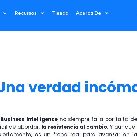
Recursos
Tienda
Acerca De
Una verdad incóm
l
Business Intelligence
no siempre falla por falta de
ícil de abordar:
la resistencia al cambio
. Y aunque
iertamente, es un freno real para avanzar en l