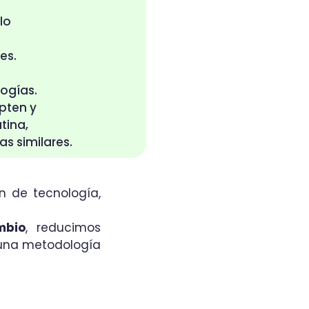
lo
es.
logías.
pten y
tina,
s similares.
n de tecnología,
mbio
, reducimos
una metodología