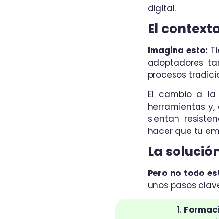
digital.
El context
Imagina esto:
Ti
adoptadores tar
procesos tradic
El cambio a la
herramientas y,
sientan resiste
hacer que tu em
La solució
Pero no todo es
unos pasos clave
Formac