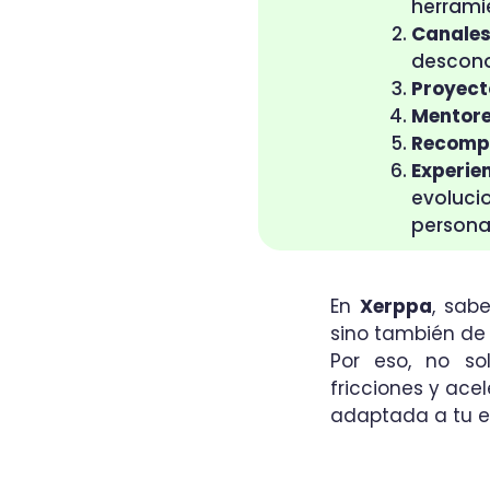
herrami
Canale
descono
Proyect
Mentore
Recomp
Experie
evoluci
personal
En
Xerppa
, sab
sino también de
Por eso, no so
fricciones y ac
adaptada a tu e