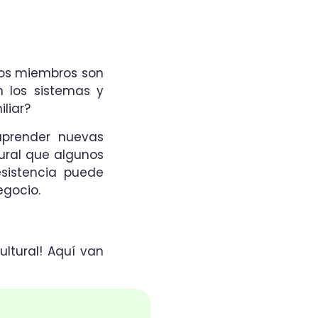
nos miembros son
n los sistemas y
iliar?
aprender nuevas
ural que algunos
esistencia puede
egocio.
ultural! Aquí van