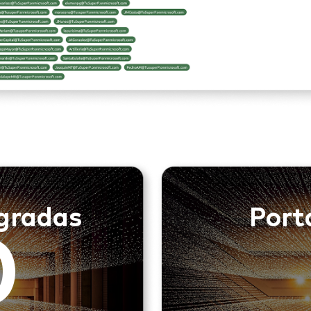
egradas
Port
0