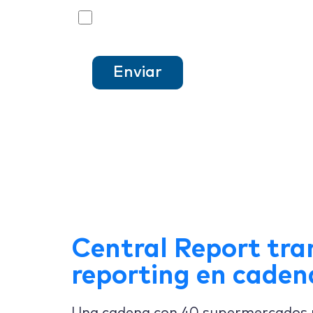
Confirmo que quiero recibir más informació
enviar
Central Report tra
reporting en caden