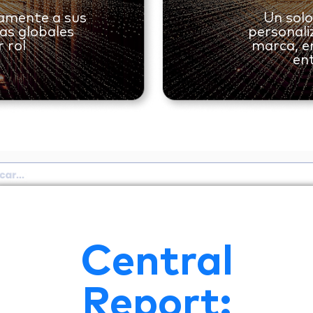
camente a sus
Un solo
as globales
personali
 rol
marca, e
ent
Central
Report: