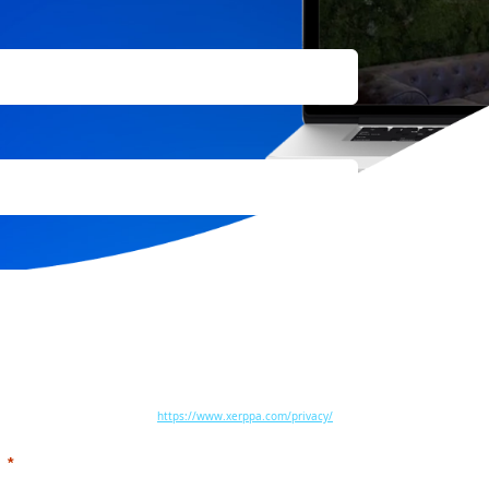
responder a las consultas o comunicaciones recibidas a través del
rciales por medios electrónicos si acepta dicha finalidad.
 así como otros derechos, como se explica en la información
icional en el siguiente enlace:
https://www.xerppa.com/privacy/