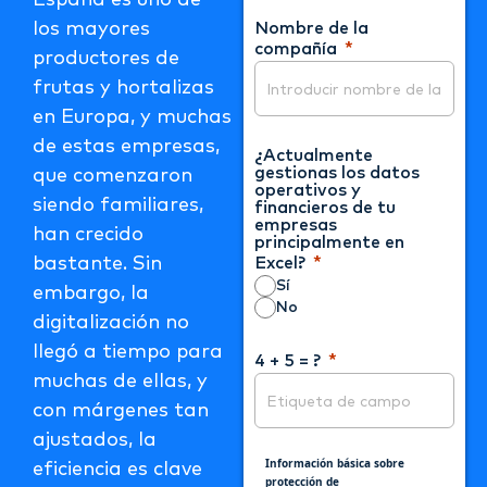
España es uno de
Nombre de la
los mayores
compañía
productores de
frutas y hortalizas
en Europa, y muchas
de estas empresas,
¿Actualmente
gestionas los datos
que comenzaron
operativos y
siendo familiares,
financieros de tu
empresas
han crecido
principalmente en
Excel?
bastante. Sin
Sí
embargo, la
No
digitalización no
llegó a tiempo para
4 + 5 = ?
muchas de ellas, y
con márgenes tan
ajustados, la
Información básica sobre
eficiencia es clave
protección de