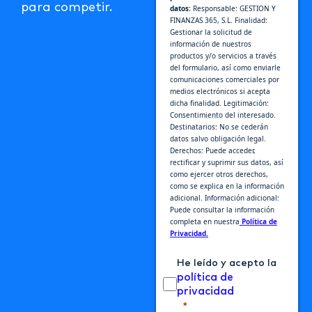
para competir.
datos:
Responsable: GESTION Y
FINANZAS 365, S.L. Finalidad:
Gestionar la solicitud de
información de nuestros
productos y/o servicios a través
del formulario, así como enviarle
comunicaciones comerciales por
medios electrónicos si acepta
dicha finalidad. Legitimación:
Consentimiento del interesado.
Destinatarios: No se cederán
datos salvo obligación legal.
Derechos: Puede acceder,
rectificar y suprimir sus datos, así
como ejercer otros derechos,
como se explica en la información
adicional. Información adicional:
Puede consultar la información
completa en nuestra
Política de
Privacidad
.
He leído y acepto la
política de
privacidad