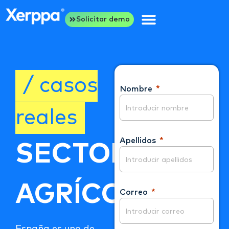
Solicitar demo
/ casos
Nombre
reales
Apellidos
SECTOR
AGRÍCOLA
Correo