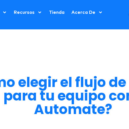
Recursos
Tienda
Acerca De
 elegir el flujo de
l para tu equipo c
Automate?