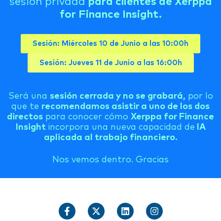
sesión privada
para clientes de Xerppa
for Finance Insight.
Sesión: Miércoles 10 de Junio a las 10:00h
Sesión: Jueves 11 de Junio a las 16:00h
Será una
sesión cerrada y no se grabará,
por lo
que te
recomendamos asistir a uno de los dos
directos
para conocer cómo
Xerppa for Finance
Insight
incorpora una nueva capacidad de
IA
aplicada al trabajo financiero.
Nos vemos dentro. Gracias