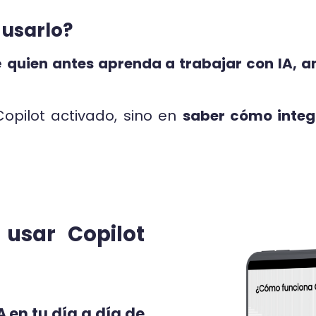
 usarlo?
e
quien antes aprenda a trabajar con IA, a
Copilot activado, sino en
saber cómo integr
usar Copilot
A en tu día a día de