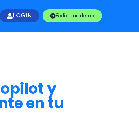
LOGIN
Solicitar demo
opilot y
te en tu