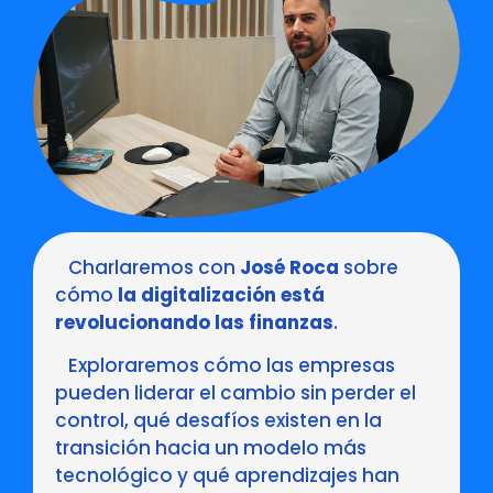
Charlaremos con
José Roca
sobre
cómo
la digitalización está
revolucionando las finanzas
.
Exploraremos cómo las empresas
pueden liderar el cambio sin perder el
control, qué desafíos existen en la
transición hacia un modelo más
tecnológico y qué aprendizajes han