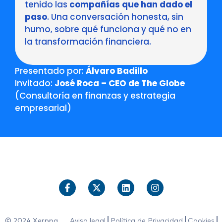
tenido las
compañías que han dado el
paso
. Una conversación honesta, sin
humo, sobre qué funciona y qué no en
la transformación financiera.
Presentado por:
Álvaro Badillo
Invitado:
José Roca – CEO de The Globe
(Consultoría en finanzas y estrategia
empresarial)
© 2024 Xerppa.
Aviso legal
Política de Privacidad
Cookies